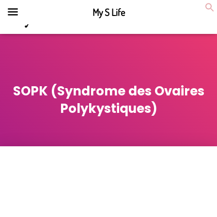
My S Life
DÉPLIE
LA
NAVIG
SOPK (Syndrome des Ovaires
Polykystiques)