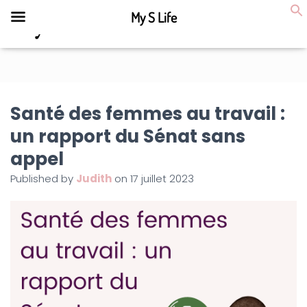
My S Life
D
É
P
L
I
E
Santé des femmes au travail :
R
L
un rapport du Sénat sans
A
N
appel
A
Published by
Judith
on
17 juillet 2023
V
I
G
A
T
I
O
N