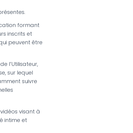
présentes.
lication formant
s inscrits et
 qui peuvent être
e l’Utilisateur,
e, sur lequel
tamment suivre
elles
 vidéos visant à
 intime et