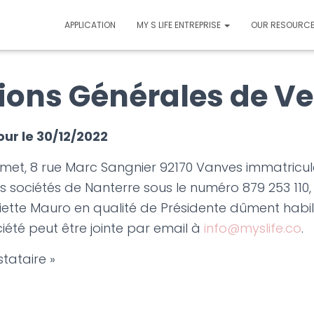
APPLICATION
MY S LIFE ENTREPRISE
OUR RESOURC
ions Générales de V
our le 30/12/2022
smet, 8 rue Marc Sangnier 92170 Vanves immatricul
sociétés de Nanterre sous le numéro 879 253 110,
tte Mauro en qualité de Présidente dûment habili
iété peut être jointe par email à
info@myslife.co
.
stataire »