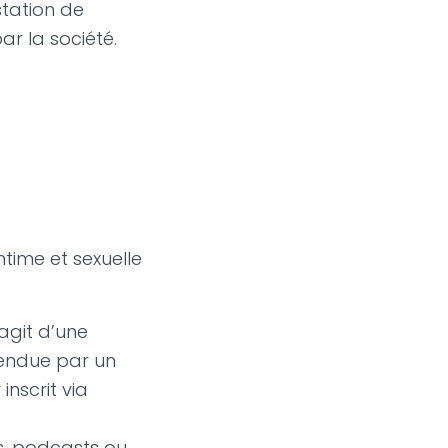
tation de
ar la société.
ntime et sexuelle
’agit d’une
 rendue par un
nscrit via
es, podcasts ou