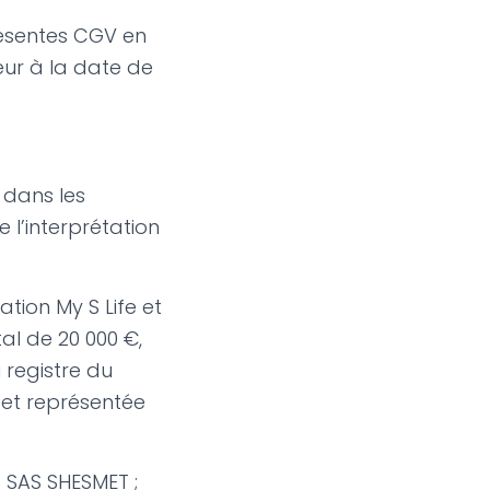
résentes CGV en
ueur à la date de
 dans les
 l’interprétation
ation My S Life et
al de 20 000 €,
 registre du
 et représentée
 SAS SHESMET ;