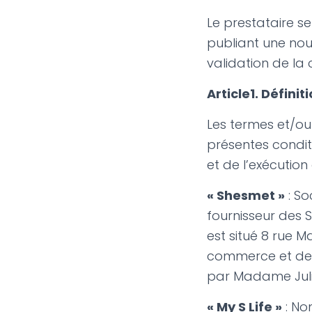
Le prestataire s
publiant une nouv
validation de l
Article1. Définit
Les termes et/ou
présentes conditi
et de l’exécution
« Shesmet »
: So
fournisseur des S
est situé 8 rue M
commerce et des 
par Madame Julie
« My S Life »
: No