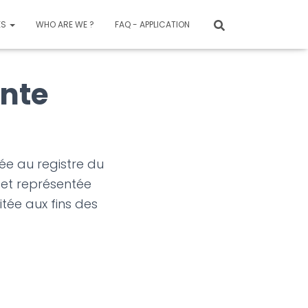
ES
WHO ARE WE ?
FAQ - APPLICATION
ente
ée au registre du
 et représentée
tée aux fins des