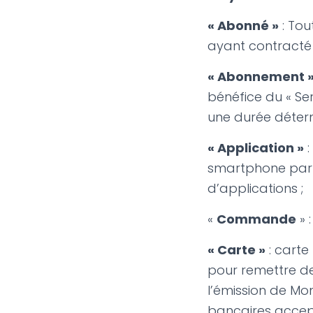
« Abonné »
: Tou
ayant contracté
« Abonnement 
bénéfice du « Ser
une durée détermi
« Application »
:
smartphone par 
d’applications ;
«
Commande
» 
« Carte »
: carte 
pour remettre de
l’émission de Mo
bancaires accept