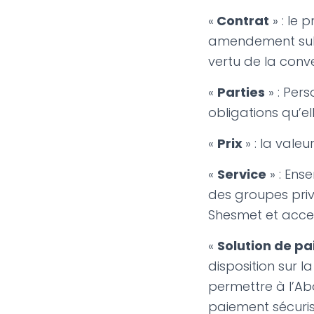
«
Contrat
» : le 
amendement subs
vertu de la conve
«
Parties
» : Per
obligations qu’el
«
Prix
» : la vale
«
Service
» : Ens
des groupes privé
Shesmet et acces
«
Solution de p
disposition sur l
permettre à l’Ab
paiement sécurisé