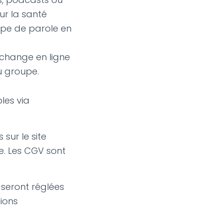
ur la santé
oupe de parole en
échange en ligne
u groupe.
les via
sur le site
e. Les CGV sont
 seront réglées
tions